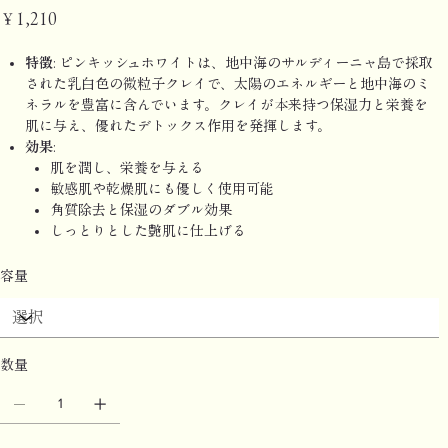
価
￥1,210
格
特徴
: ピンキッシュホワイトは、地中海のサルディーニャ島で採取
された乳白色の微粒子クレイで、太陽のエネルギーと地中海のミ
ネラルを豊富に含んでいます。クレイが本来持つ保湿力と栄養を
肌に与え、優れたデトックス作用を発揮します。
効果
:
肌を潤し、栄養を与える
敏感肌や乾燥肌にも優しく使用可能
角質除去と保湿のダブル効果
しっとりとした艶肌に仕上げる
容量
数量