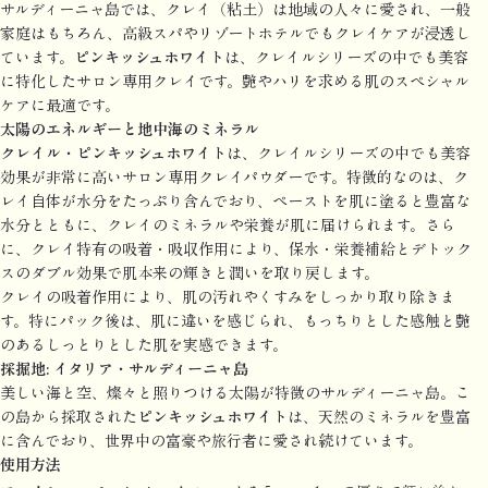
サルディーニャ島では、クレイ（粘土）は地域の人々に愛され、一般
家庭はもちろん、高級スパやリゾートホテルでもクレイケアが浸透し
ています。
ピンキッシュホワイト
は、クレイルシリーズの中でも美容
に特化したサロン専用クレイです。艶やハリを求める肌のスペシャル
ケアに最適です。
太陽のエネルギーと地中海のミネラル
クレイル・ピンキッシュホワイト
は、クレイルシリーズの中でも美容
効果が非常に高いサロン専用クレイパウダーです。特徴的なのは、ク
レイ自体が水分をたっぷり含んでおり、ペーストを肌に塗ると豊富な
水分とともに、クレイのミネラルや栄養が肌に届けられます。さら
に、クレイ特有の吸着・吸収作用により、保水・栄養補給とデトック
スのダブル効果で肌本来の輝きと潤いを取り戻します。
クレイの吸着作用により、肌の汚れやくすみをしっかり取り除きま
す。特にパック後は、肌に違いを感じられ、もっちりとした感触と艶
のあるしっとりとした肌を実感できます。
採掘地: イタリア・サルディーニャ島
美しい海と空、燦々と照りつける太陽が特徴のサルディーニャ島。こ
の島から採取された
ピンキッシュホワイト
は、天然のミネラルを豊富
に含んでおり、世界中の富豪や旅行者に愛され続けています。
使用方法