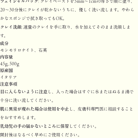
フェイシャルパック
: クレイペーストを5mm～1cmの厚さで顔に塗り、
20～30分後にクレイが乾かないうちに、優しく洗い流します。やわら
かなスポンジで拭き取ってもOK。
クレイ洗顔
: 適量のクレイを手に取り、水を加えてそのまま洗顔しま
す。
成分
モンモリロナイト、石英
内容量
45g, 500g
原産国
イタリア
注意事項
目に入らないように注意
し、入った場合はすぐに水またはぬるま湯で
十分に洗い流してください。
肌に異常が現れた場合は使用を中止
し、皮膚科専門医に相談すること
をおすすめします。
乳幼児の手の届かないところに保管
してください。
開封後はなるべく早めにご使用ください。