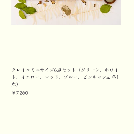
クレイルミニサイズ6点セット（グリーン、ホワイ
ト、イエロー、レッド、ブルー、ピンキッシュ 各1
点）
価格
￥7,260
【定期購入】
【定期購入】
【定期購入】