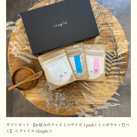
ギフトセット 【お好みのクレイミニサイズ３pack＋ミニボウル＋竹べ
ら】 ＜クレイル-clargile＞