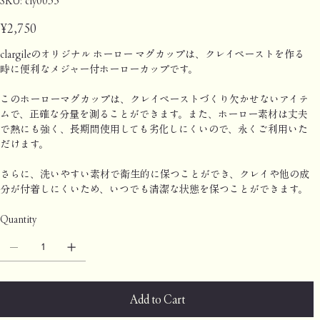
SKU:
cly0035
cly0035
Price
¥2,750
clargileのオリジナル ホーロー マグカップは、クレイペーストを作る
時に便利なメジャー付ホーローカップです。
このホーローマグカップは、クレイペーストづくり欠かせないアイテ
ムで、正確な分量を測ることができます。また、ホーロー素材は丈夫
で熱にも強く、長期間使用しても劣化しにくいので、永くご利用いた
だけます。
さらに、洗いやすい素材で衛生的に保つことができ、クレイや他の成
分が付着しにくいため、いつでも清潔な状態を保つことができます。
Quantity
Add to Cart