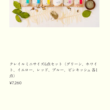
クレイルミニサイズ6点セット（グリーン、ホワイ
ト、イエロー、レッド、ブルー、ピンキッシュ 各1
点）
Price
¥7,260
【定期購入】
【定期購入】
【定期購入】