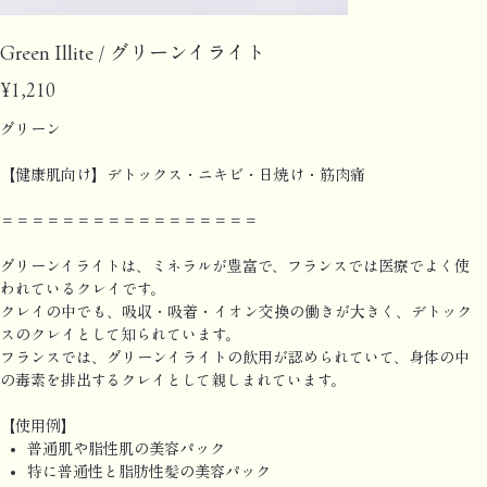
Green Illite / グリーンイライト
Price
¥1,210
グリーン
【健康肌向け】デトックス・ニキビ・日焼け・筋肉痛
＝＝＝＝＝＝＝＝＝＝＝＝＝＝＝＝＝
グリーンイライトは、ミネラルが豊富で、フランスでは医療でよく使
われているクレイです。
クレイの中でも、吸収・吸着・イオン交換の働きが大きく、デトック
スのクレイとして知られています。
フランスでは、グリーンイライトの飲用が認められていて、身体の中
の毒素を排出するクレイとして親しまれています。
【使用例】
普通肌や脂性肌の美容パック
特に普通性と脂肪性髪の美容パック