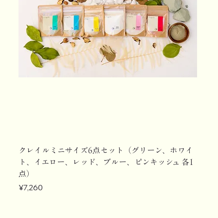
クレイルミニサイズ6点セット（グリーン、ホワイ
ト、イエロー、レッド、ブルー、ピンキッシュ 各1
点）
Price
¥7,260
【定期購入】
【定期購入】
【定期購入】