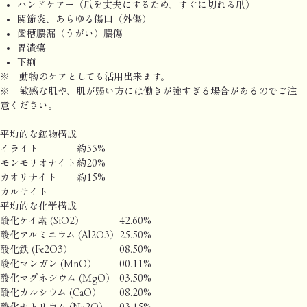
ハンドケアー（爪を丈夫にするため、すぐに切れる爪）
関節炎、あらゆる傷口（外傷）
歯槽膿漏（うがい）膿傷
胃潰瘍
下痢
※ 動物のケアとしても活用出来ます。
※ 敏感な肌や、肌が弱い方には働きが強すぎる場合があるのでご注
意ください。
平均的な鉱物構成
イライト
約55%
モンモリオナイト
約20%
カオリナイト
約15%
カルサイト
平均的な化学構成
酸化ケイ素 (SiO2）
42.60%
酸化アルミニウム (Al2O3）
25.50%
酸化鉄 (Fe2O3）
08.50%
酸化マンガン (MnO）
00.11%
酸化マグネシウム (MgO）
03.50%
酸化カルシウム (CaO）
08.20%
酸化ナトリウム (Na2O）
03.15%