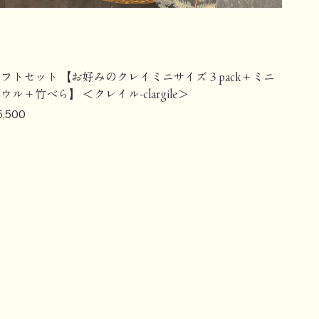
フトセット 【お好みのクレイミニサイズ３pack＋ミニ
ウル＋竹べら】 ＜クレイル-clargile＞
ice
5,500
【定期購入】