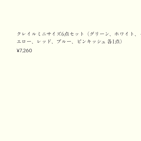
クレイルミニサイズ6点セット（グリーン、ホワイト、
エロー、レッド、ブルー、ピンキッシュ 各1点）
Price
¥7,260
【定期購入】