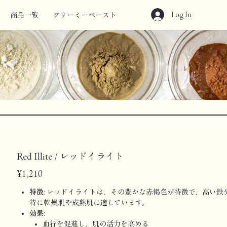
Log In
商品一覧
クリーミーペースト
Red Illite / レッドイライト
Price
¥1,210
特徴
: レッドイライトは、その豊かな赤褐色が特徴で、高い
特に乾燥肌や成熟肌に適しています。
効果
:
血行を促進し、肌の活力を高める