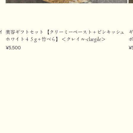
イ
美容ギフトセット 【クリーミーペースト＋ピンキッシュ
ギ
ホワイト４５g＋竹べら】 ＜クレイル-clargile＞
ボ
Price
Pr
¥5,500
¥
【定期購入】